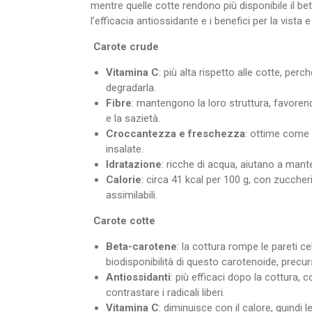
mentre quelle cotte rendono più disponibile il 
l’efficacia antiossidante e i benefici per la vista e 
Carote crude
Vitamina C
: più alta rispetto alle cotte, perc
degradarla.
Fibre
: mantengono la loro struttura, favorend
e la sazietà.
Croccantezza e freschezza
: ottime come 
insalate.
Idratazione
: ricche di acqua, aiutano a manten
Calorie
: circa 41 kcal per 100 g, con zuccher
assimilabili.
Carote cotte
Beta-carotene
: la cottura rompe le pareti ce
biodisponibilità di questo carotenoide, precur
Antiossidanti
: più efficaci dopo la cottura,
contrastare i radicali liberi.
Vitamina C
: diminuisce con il calore, quindi 