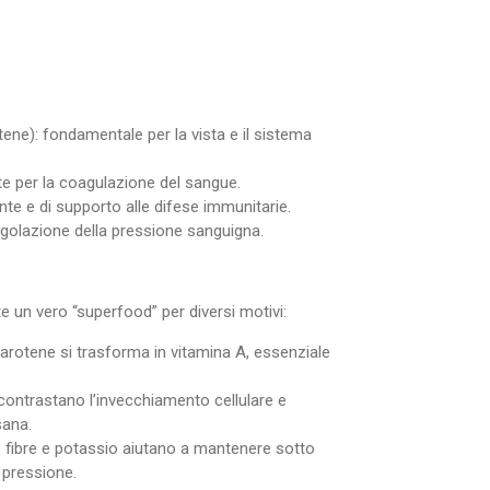
ene): fondamentale per la vista e il sistema
te per la coagulazione del sangue.
nte e di supporto alle difese immunitarie.
 regolazione della pressione sanguigna.
 un vero “superfood” per diversi motivi:
-carotene si trasforma in vitamina A, essenziale
i contrastano l’invecchiamento cellulare e
sana.
: fibre e potassio aiutano a mantenere sotto
 pressione.