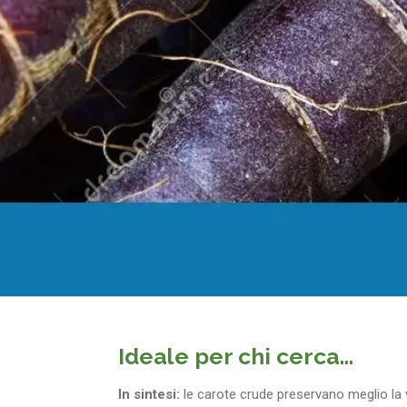
Ideale per chi cerca...
In sintesi:
le carote crude preservano meglio la v