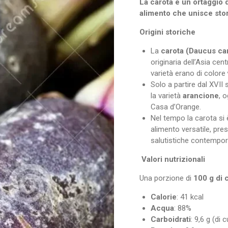
La carota è un ortaggio d
alimento che unisce stori
Origini storiche
La
carota (Daucus ca
originaria dell’Asia cen
varietà erano di colore
Solo a partire dal XVII s
la varietà
arancione
, 
Casa d’Orange.
Nel tempo la carota si 
alimento versatile, pres
salutistiche contempo
Valori nutrizionali
Una porzione di
100 g di 
Calorie
: 41 kcal
Acqua
: 88%
Carboidrati
: 9,6 g (di 