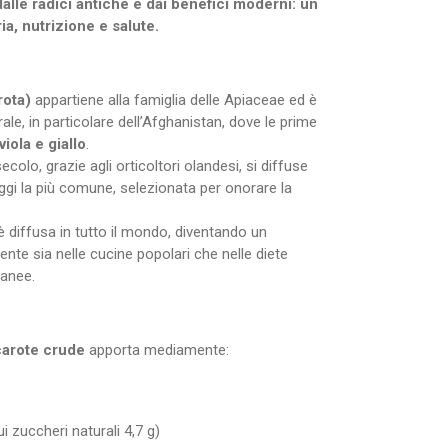
alle radici antiche e dai benefici moderni: un
a, nutrizione e salute.
rota)
appartiene alla famiglia delle Apiaceae ed è
trale, in particolare dell’Afghanistan, dove le prime
viola e giallo
.
ecolo, grazie agli orticoltori olandesi, si diffuse
oggi la più comune, selezionata per onorare la
è diffusa in tutto il mondo, diventando un
ente sia nelle cucine popolari che nelle diete
ranee.
carote crude
apporta mediamente:
cui zuccheri naturali 4,7 g)