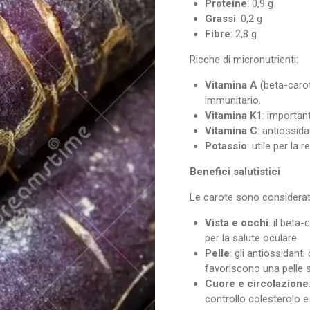
Proteine
: 0,9 g
Grassi
: 0,2 g
Fibre
: 2,8 g
Ricche di micronutrienti:
Vitamina A
(beta-carot
immunitario.
Vitamina K1
: importan
Vitamina C
: antiossida
Potassio
: utile per la
Benefici salutistici
Le carote sono considerate
Vista e occhi
: il beta
per la salute oculare.
Pelle
: gli antiossidant
favoriscono una pelle 
Cuore e circolazione
controllo colesterolo e