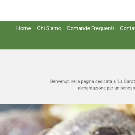
Vai
al
contenuto
principale
Home
Chi Siamo
Domande Frequenti
Contat
Benvenuti nella pagina dedicata a 'La Carota
alimentazione per un benessere