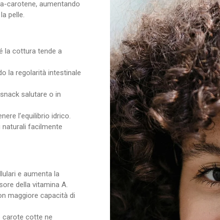
beta-carotene, aumentando
la pelle.
hé la cottura tende a
o la regolarità intestinale
snack salutare o in
ere l’equilibrio idrico.
i naturali facilmente
llulari e aumenta la
sore della vitamina A.
 con maggiore capacità di
le carote cotte ne