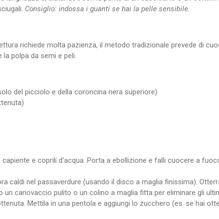
ciugali.
Consiglio: indossa i guanti se hai la pelle sensibile.
ettura richiede molta pazienza, il metodo tradizionale prevede di cuoc
 la polpa da semi e peli.
i solo del picciolo e della coroncina nera superiore)
ttenuta)
la capiente e coprili d'acqua. Porta a ebollizione e falli cuocere a fuo
ora caldi nel passaverdure (usando il disco a maglia finissima). Otte
o un canovaccio pulito o un colino a maglia fitta per eliminare gli ultimi
ttenuta. Mettila in una pentola e aggiungi lo zucchero (es. se hai ott