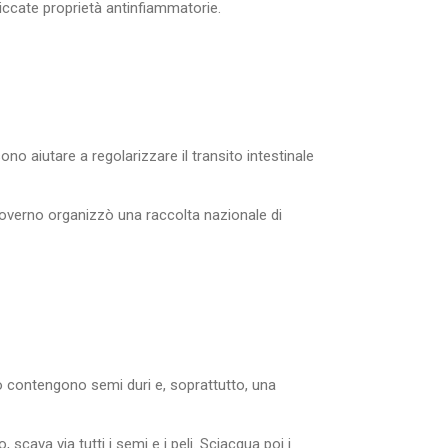
piccate proprietà antinfiammatorie.
sono aiutare a regolarizzare il transito intestinale
governo organizzò una raccolta nazionale di
no contengono semi duri e, soprattutto, una
 scava via tutti i semi e i peli. Sciacqua poi i