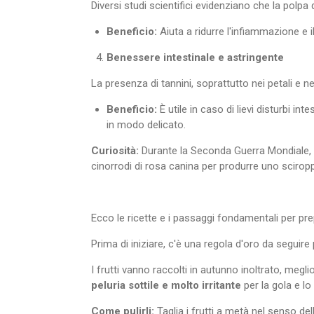
Diversi studi scientifici evidenziano che la polp
Beneficio:
Aiuta a ridurre l'infiammazione e i
Benessere intestinale e astringente
La presenza di tannini, soprattutto nei petali e ne
Beneficio:
È utile in caso di lievi disturbi int
in modo delicato.
Curiosità:
Durante la Seconda Guerra Mondiale, a
cinorrodi di rosa canina per produrre uno sciropp
Ecco le ricette e i passaggi fondamentali per pre
Prima di iniziare, c'è una regola d'oro da seguir
I frutti vanno raccolti in autunno inoltrato, meg
peluria sottile e molto irritante
per la gola e l
Come pulirli:
Taglia i frutti a metà nel senso dell