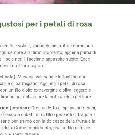
stosi per i petali di rosa
 teneri e volatili, vanno quindi trattati come una
ngili sempre all'ultimo momento, appena prima di
 e il sale non li facciano appassire subito. Ecco
 massimo il loro sapore:
elicata):
Mescola valeriana e lattughino con
caglie di parmigiano. Aggiungi i petali di rosa
con un filo d'olio extravergine d'oliva leggero e
limone per richiamare la nota acidula del fiore.
rino (intensa):
Crea un letto di spinacini freschi,
resco a cubetti e mirtilli o pezzetti di fragola. I
osano benissimo con la dolcezza della frutta e la
cidulo. Come condimento, usa un filo di miele
olio e aceto di mele.