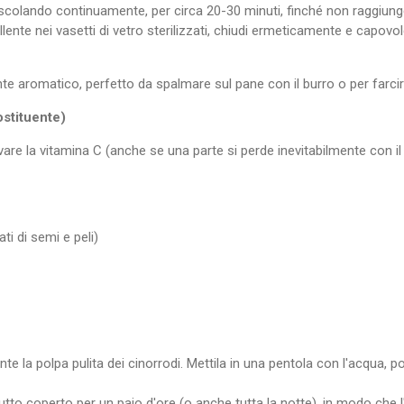
olando continuamente, per circa 20-30 minuti, finché non raggiunge
ente nei vasetti di vetro sterilizzati, chiudi ermeticamente e capovol
te aromatico, perfetto da spalmare sul pane con il burro o per farcir
stituente)
re la vitamina C (anche se una parte si perde inevitabilmente con il 
ti di semi e peli)
la polpa pulita dei cinorrodi. Mettila in una pentola con l'acqua, po
tutto coperto per un paio d'ore (o anche tutta la notte), in modo che l