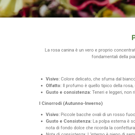
P
La rosa canina è un vero e proprio concentrato 
fondamentali della pian
Visivo:
Colore delicato, che sfuma dal bianco c
Olfatto:
Il profumo è quello tipico della rosa,
Gusto e consistenza:
Teneri e leggeri, non r
I Cinorrodi (Autunno-Inverno)
Visivo:
Piccole bacche ovali di un rosso fuoc
Gusto e Consistenza:
La polpa esterna è so
nota di fondo dolce che ricorda la confettur
Nota di consistenza:
L'interno è pieno di semi