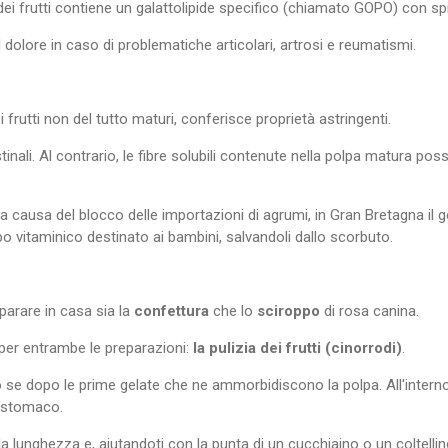
a dei frutti contiene un galattolipide specifico (chiamato GOPO) con s
l dolore in caso di problematiche articolari, artrosi e reumatismi.
i frutti non del tutto maturi, conferisce proprietà astringenti.
estinali. Al contrario, le fibre solubili contenute nella polpa matura pos
 causa del blocco delle importazioni di agrumi, in Gran Bretagna il 
o vitaminico destinato ai bambini, salvandoli dallo scorbuto.
parare in casa sia la
confettura
che lo
sciroppo
di rosa canina.
e per entrambe le preparazioni:
la pulizia dei frutti (cinorrodi)
.
lio se dopo le prime gelate che ne ammorbidiscono la polpa. All'inter
o stomaco.
a lunghezza e, aiutandoti con la punta di un cucchiaino o un coltellino,