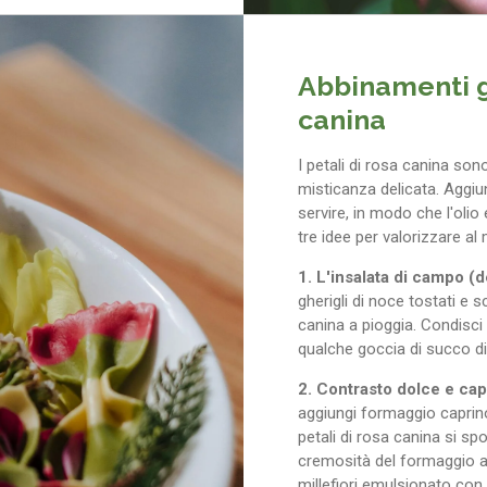
Abbinamenti gu
canina
I petali di rosa canina sono
misticanza delicata. Aggiu
servire, in modo che l'olio
tre idee per valorizzare al
1. L'insalata di campo (d
gherigli di noce tostati e s
canina a pioggia. Condisci 
qualche goccia di succo di 
2. Contrasto dolce e cap
aggiungi formaggio caprino f
petali di rosa canina si sp
cremosità del formaggio a
millefiori emulsionato con 