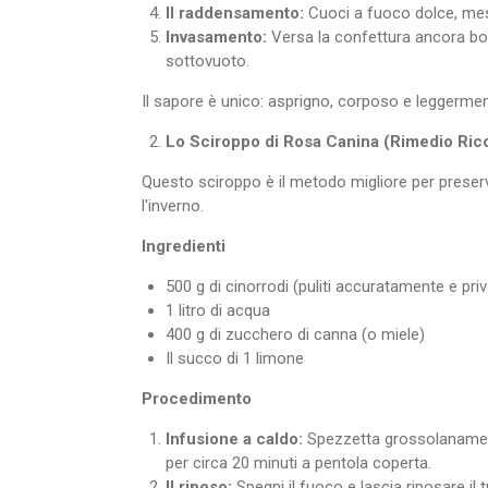
Il raddensamento:
Cuoci a fuoco dolce, mesc
Invasamento:
Versa la confettura ancora boll
sottovuoto.
Il sapore è unico: asprigno, corposo e leggermen
Lo Sciroppo di Rosa Canina (Rimedio Rico
Questo sciroppo è il metodo migliore per preserva
l'inverno.
Ingredienti
500 g di cinorrodi (puliti accuratamente e priva
1 litro di acqua
400 g di zucchero di canna (o miele)
Il succo di 1 limone
Procedimento
Infusione a caldo:
Spezzetta grossolanamente 
per circa 20 minuti a pentola coperta.
Il riposo:
Spegni il fuoco e lascia riposare il 