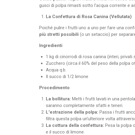
gusci di polpa rimasti sotto l'acqua corrente e as
La Confettura di Rosa Canina (Vellutata)
Poiché pulire i frutti uno a uno per fare una conf
più stretti possibili
(o un setaccio) per separare
Ingredienti
1 kg di cinorrodi di rosa canina (interi, privat
Zucchero (circa il 60% del peso della polpa o
Acqua q.b.
Il succo di 1/2 limone
Procedimento
La bollitura:
Metti i frutti lavati in una pento
saranno completamente sfatti e teneri.
L'estrazione della polpa:
Passa i frutti anc
filtra questa polpa un'ulteriore volta attravers
La cottura della confettura:
Pesa la polpa o
e il succo di limone.