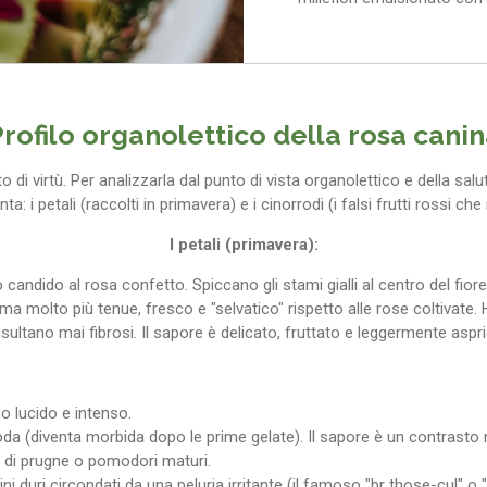
rofilo organolettico della rosa cani
di virtù. Per analizzarla dal punto di vista organolettico e della sal
ta: i petali (raccolti in primavera) e i cinorrodi (i falsi frutti rossi c
I petali (primavera):
andido al rosa confetto. Spiccano gli stami gialli al centro del fiore
 ma molto più tenue, fresco e "selvatico" rispetto alle rose coltivate
isultano mai fibrosi. Il sapore è delicato, fruttato e leggermente aspr
o lucido e intenso.
da (diventa morbida dopo le prime gelate). Il sapore è un contrasto 
a di prugne o pomodori maturi.
ni duri circondati da una peluria irritante (il famoso "br those-cul" o 