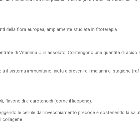
.
nti della flora europea, ampiamente studiata in fitoterapia.
ncentrate di Vitamina C in assoluto. Contengono una quantità di acido
 il sistema immunitario, aiuta a prevenire i malanni di stagione (ra
oli, flavonoidi e carotenoidi (come il licopene).
oteggendo le cellule dall'invecchiamento precoce e sostenendo la salute
i collagene.