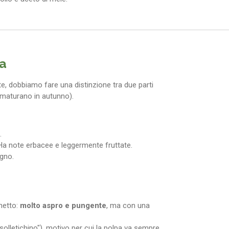
na
ute, dobbiamo fare una distinzione tra due parti
he maturano in autunno).
.
. Ha note erbacee e leggermente fruttate.
igno.
netto:
molto aspro e pungente
, ma con una
"solletichino"), motivo per cui la polpa va sempre