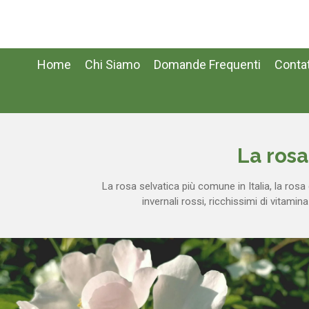
Vai
al
contenuto
principale
Home
Chi Siamo
Domande Frequenti
Contat
La rosa
La rosa selvatica più comune in Italia, la ros
invernali rossi, ricchissimi di vitami