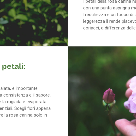
I petali della rosa canina
con una punta asprigna mol
freschezza e un tocco di co
leggerezza li rende piacevo
coriacei, a differenza delle
petali:
salata, è importante
a consistenza e il sapore.
e la rugiada è evaporata
nziali. Scegli fiori appena
e la rosa canina solo in